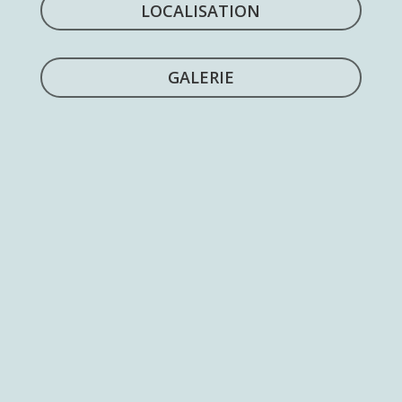
LOCALISATION
GALERIE
Villa Oasis est une charmante villa de style
provençal typique, située au calme sur les
hauteurs de Vence, offrant une vue
panoramique à couper le souffle sur le Cap
d’Antibes, la Méditerranée, les montagnes et la
pittoresque cité médiévale. Elle est entourée
d’un magnifique jardin planté de fleurs, d’arbres
fruitiers et de plantes méditerranéennes.
La villa s’étend sur 300 m², répartis sur deux
étages, et dispose d’une grande terrasse