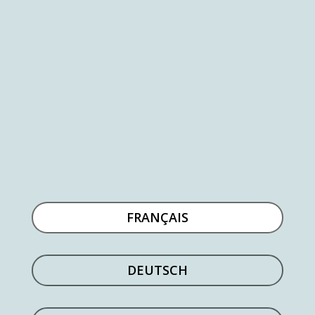
VILLA OASIS
– Une magnifique oasis à distance de marche de Vence
FRANÇAIS
DEUTSCH