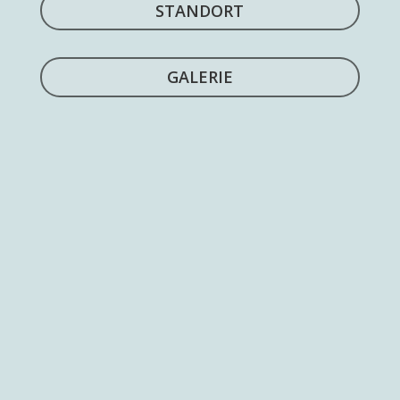
STANDORT
GALERIE
Villa Oasis ist eine charmante Villa im typisch
provenzalischen Stil, ruhig gelegen auf den
Höhen über Vence, mit einem atemberaubenden
Panoramablick auf das Cap d’Antibes, das
Mittelmeer, die Berge und die malerische
mittelalterliche Stadt. Die Villa befindet sich
inmitten eines wunderschönen Gartens mit
Blumen, Obstbäumen und mediterranen
Pflanzen.
Das Haus erstreckt sich über 300 m² auf zwei