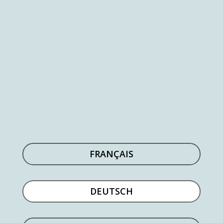
VILLA OASIS
– Eine schöne Oase in Gehweite von Vence
FRANÇAIS
DEUTSCH